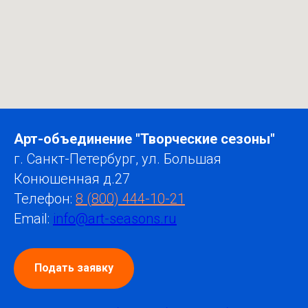
Арт-объединение "Творческие сезоны"
г. Санкт-Петербург, ул. Большая
Конюшенная д.27
Телефон:
8 (800) 444-10-21
Email:
info@art-seasons.ru
Подать заявку