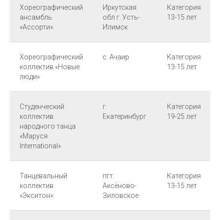
Хореографический
Иркутская
Категория
ансамбль
обл г. Усть-
13-15 лет
«Ассорти»
Илимск
Хореографический
с. Ачаир
Категория
коллектив «Новые
13-15 лет
люди»
Студенческий
г.
Категория
коллектив
Екатеринбург
19-25 лет
народного танца
«Маруся
International»
Танцевальный
пгт.
Категория
коллектив
Аксёново-
13-15 лет
«Экситон»
Зиловское