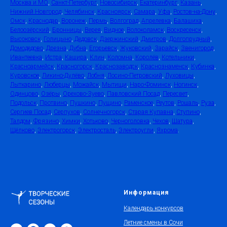
Москва и МО
,
Санкт-Петербург
,
Новосибирск
,
Екатеринбург
,
Казань
,
Нижний Новгород
,
Челябинск
,
Красноярск
,
Самара
,
Уфа
,
Ростов-на-Дону
,
Омск
,
Краснодар
,
Воронеж
,
Пермь
,
Волгоград
,
Апрелевка
,
Балашиха
,
Белоозёрский
,
Бронницы
,
Верея
,
Видное
,
Волоколамск
,
Воскресенск
,
Высоковск
,
Голицыно
,
Дедовск
,
Дзержинский
,
Дмитров
,
Долгопрудный
,
Домодедово
,
Дрезна
,
Дубна
,
Егорьевск
,
Жуковский
,
Зарайск
,
Звенигород
,
Ивантеевка
,
Истра
,
Кашира
,
Клин
,
Коломна
,
Королёв
,
Котельники
,
Красноармейск
,
Красногорск
,
Краснозаводск
,
Краснознаменск
,
Кубинка
,
Куровское
,
Ликино-Дулёво
,
Лобня
,
Лосино-Петровский
,
Луховицы
,
Лыткарино
,
Люберцы
,
Можайск
,
Мытищи
,
Наро-Фоминск
,
Ногинск
,
Одинцово
,
Озёры
,
Орехово-Зуево
,
Павловский Посад
,
Пересвет
,
Подольск
,
Протвино
,
Пушкино
,
Пущино
,
Раменское
,
Реутов
,
Рошаль
,
Руза
,
Сергиев Посад
,
Серпухов
,
Солнечногорск
,
Старая Купавна
,
Ступино
,
Талдом
,
Фрязино
,
Химки
,
Хотьково
,
Черноголовка
,
Чехов
,
Шатура
,
Щёлково
,
Электрогорск
,
Электросталь
,
Электроугли
,
Яхрома
.
Информация
Календарь конкурсов
Летние смены в Сочи