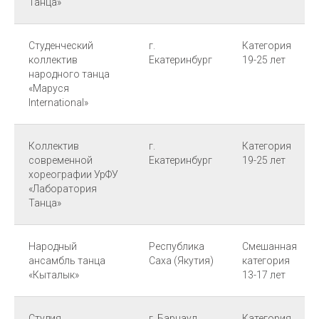
Танца»
Студенческий
г.
Категория
коллектив
Екатеринбург
19-25 лет
народного танца
«Маруся
International»
Коллектив
г.
Категория
современной
Екатеринбург
19-25 лет
хореографии УрФУ
«Лаборатория
Танца»
Народный
Республика
Смешанная
ансамбль танца
Саха (Якутия)
категория
«Кыталык»
13-17 лет
Студия
г. Барнаул
Категория