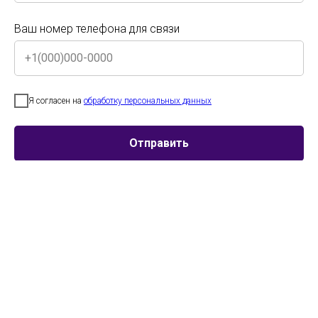
Ваш номер телефона для связи
Программа поездки
Ваш номер телефона для связи
Спец. цена до 20.08 - подать заявку
Я согласен на
обработку персональных данных
Я согласен на
обработку персональных данных
Отправить
Отправить
От 9900руб/чел
с участием и именными дипломами
Для участников из других регионов и городов. Именные дипломы всем
участникам коллектива.
Трансферы и экскурсии включены
Думайте о выступлении, программу пребывания мы берем на себя