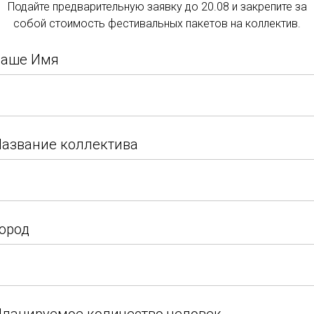
Подайте предварительную заявку до 20.08 и закрепите за
Подать заявку
который пройдет в С
собой стоимость фестивальных пакетов на коллектив.
Подайте заявку и закрепите за собой стоимость
Ваше Имя
фестивальных пакетов на коллектив.
Ваше Имя
Смотреть страницу конкурса этого года
азвание коллектива
азвание коллектива
ород
Итоги 2023 (31.10.23)
Фотоотчёт
ород
Город
Возраст
Номинация