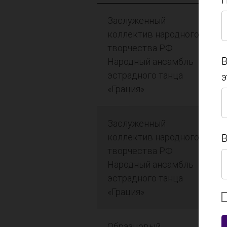
П
Заслуженный
П
коллектив народного
творчества РФ
В
Народный ансамбль
эстрадного танца
э
«Грация»
В
э
Заслуженный
коллектив народного
В
творчества РФ
Народный ансамбль
В
эстрадного танца
«Грация»
Образцовый