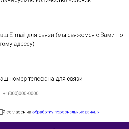
ланируемое количество человек
г. Самара
9-10 лет
Детский
ланируемое количество человек
танец
аш E-mail для связи (мы свяжемся с Вами по
тому адресу)
аш E-mail для связи (мы свяжемся с Вами по
тому адресу)
г. Самара
9-10 лет
Эстрадный
танец
аш номер телефона для связи
аш номер телефона для связи
Я согласен на
обработку персональных данных
г.Кострома
Детская
Стилизация