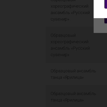
хореографический
ансамбль «Русский
сувенир»
Образцовый
хореографический
ансамбль «Русский
сувенир»
Образцовый ансамбль
танца «Ярилица»
Образцовый ансамбль
танца «Ярилица»