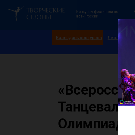
Конкурсы-фестивали по
всей России
Календарь конкурсов
Летние смен
«Всероссий
Танцевальн
Олимпиада