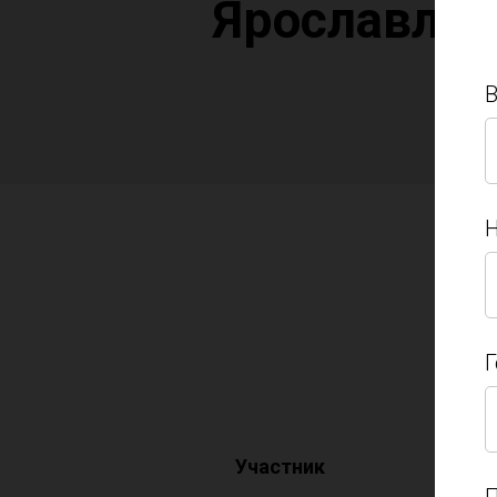
Ярославль»
Н
Н
Г
Г
Участник