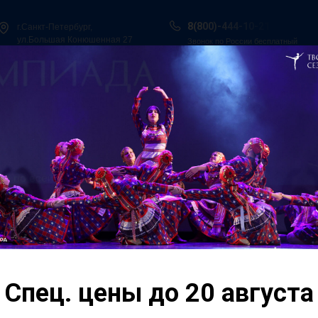
8(800)-444-10-21
г.Санкт-Петербург,
ул.Большая Конюшенная 27
Звонок по России бесплатный
ы в Сочи
Всероссийская танцевальная Олимпиада
Гос. Под
О нас
Персоналии
Итоги конкурсов
Контакты
ская
Отборочный этап «Вс
Олимпиада. Ярославл
ая
конкурсной сцене б
номера из разных го
.
Спец. цены до 20 августа
окончанию Отборочн
коллективы были пр