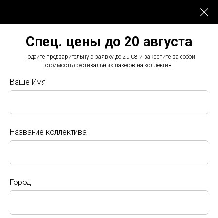
Спец. цены до 20 августа
Подайте предварительную заявку до 20.08 и закрепите за собой
стоимость фестивальных пакетов на коллектив.
Ваше Имя
Конкурсы-фестивали по всей России
8(800)-444-10-21
Звонок по России бесплатный
г.Санкт-Петербург, ул.Большая Конюшенная 27
Название коллектива
info@art-seasons.ru
Подать заявку
Город