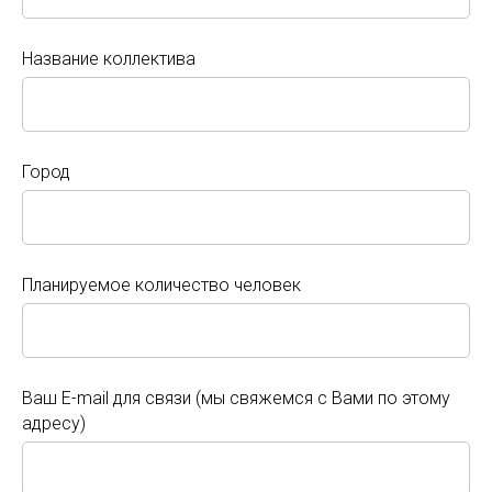
Ваше Имя
Название коллектива
Трансферы и экскурсии
Название коллектива
Город
Город
Планируемое количество человек
Планируемое количество человек
Ваш E-mail для связи (мы свяжемся с Вами по этому
адресу)
Ваш E-mail для связи (мы свяжемся с Вами по этому
адресу)