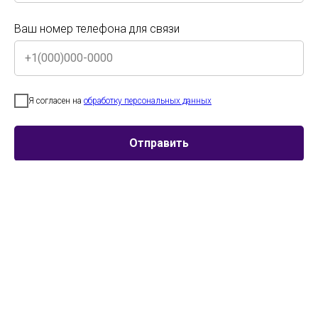
Ваш номер телефона для связи
Ваш номер телефона для связи
Я согласен на
обработку персональных данных
Я согласен на
обработку персональных данных
Отправить
Отправить
Участник
Город
Возраст
Коллектив
г.Москва
Категория
сценической
13-15 лет
гимнастики
«Краски»