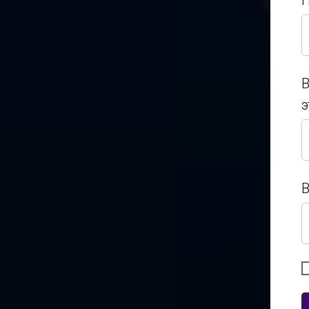
П
П
В
э
В
э
В
В