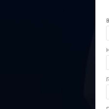
Н
Н
Г
Г