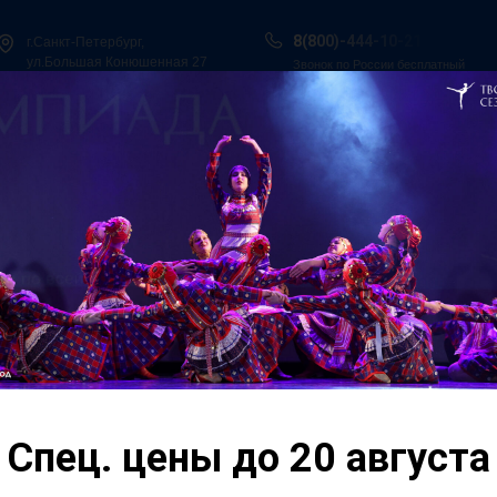
8(800)-444-10-21
г.Санкт-Петербург,
ул.Большая Конюшенная 27
Звонок по России бесплатный
ы в Сочи
Всероссийская танцевальная Олимпиада
Гос. Под
О нас
Персоналии
Итоги конкурсов
Контакты
Спец. цены до 20 августа