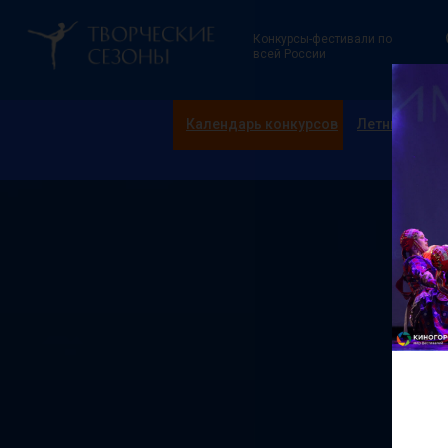
Конкурсы-фестивали по
всей России
Календарь конкурсов
Летние смен