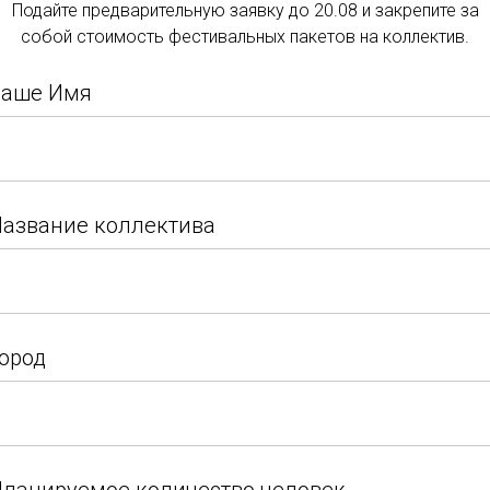
Подайте предварительную заявку до 20.08 и закрепите за
Подать заявку
собой стоимость фестивальных пакетов на коллектив.
Подайте заявку и закрепите за собой стоимость
Ваше Имя
фестивальных пакетов на коллектив.
Ваше Имя
азвание коллектива
азвание коллектива
ород
ород