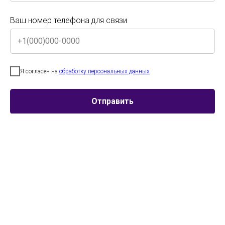
Ваш номер телефона для связи
Ваш номер телефона для связи
Я согласен на
обработку персональных данных
Участник
Возраст
Номинация
Я согласен на
обработку персональных данных
Отправить
Хореографический
ансамбль
Отправить
«Калужаночка»
Центр танца
«ПроДвижение» при
кафедре
хореографии ХГИК
Центр танца
Категория
Народный