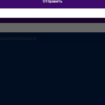
Я согласен на
обработку персональных данных
Отправить
смены в Сочи
Вокальные
ийская Танцевальная
Театральные
Отправить
ада
Детские
алии
онкурсов
а конфиденциальности