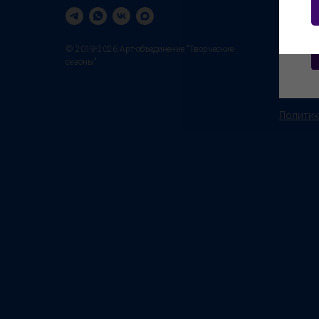
Летние 
Всеросс
Олимпи
© 2019-2026 Арт-объединение "Творческие
сезоны"
Персон
Итоги к
Политик