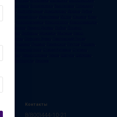
Пермь
,
Волгоград
,
Апрелевка
,
Балашиха
,
Белоозёрский
,
ое
,
Волоколамск
,
Воскресенск
,
Высоковск
,
Голицыно
,
,
Дмитров
,
Долгопрудный
,
Домодедово
,
Дрезна
,
Дубна
,
,
Зарайск
,
Звенигород
,
Ивантеевка
,
Истра
,
Кашира
,
Клин
,
тельники
,
Красноармейск
,
Красногорск
,
Краснозаводск
,
нка
,
Куровское
,
Ликино-Дулёво
,
Лобня
,
Лосино-
,
Лыткарино
,
Люберцы
,
Можайск
,
Мытищи
,
Наро-
нцово
,
Озёры
,
Орехово-Зуево
,
Павловский Посад
,
ротвино
,
Пушкино
,
Пущино
,
Раменское
,
Реутов
,
Рошаль
,
ерпухов
,
Солнечногорск
,
Старая Купавна
,
Ступино
,
и
,
Хотьково
,
Черноголовка
,
Чехов
,
Шатура
,
Щёлково
,
сталь
,
Электроугли
,
Яхрома
.
Контакты
8(800)444-10-21