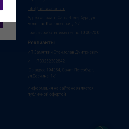
info@art-seasons.ru
Адрес офиса: г. Санкт-Петербург, ул.
Большая Конюшенная д.27
График работы: ежедневно 10:00-20:00
Реквизиты
ИП Замяткин Станислав Дмитриевич
ИНН:780252302842
Юр.адрес:194354, Санкт-Петербург,
ул.Есенина, 1к1
Информация на сайте не является
публичной офертой