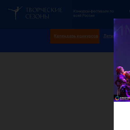
Конкурсы-фестивали по
всей России
Календарь конкурсов
Летние смен