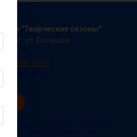
ение "Творческие сезоны"
ербург, ул. Большая
 д.27
800) 444-10-21
rt-seasons.ru
вку
тербург
,
Новосибирск
,
Екатеринбург
,
Казань
,
Нижний
Красноярск
,
Самара
,
Уфа
,
Ростов-на-Дону
,
Омск
,