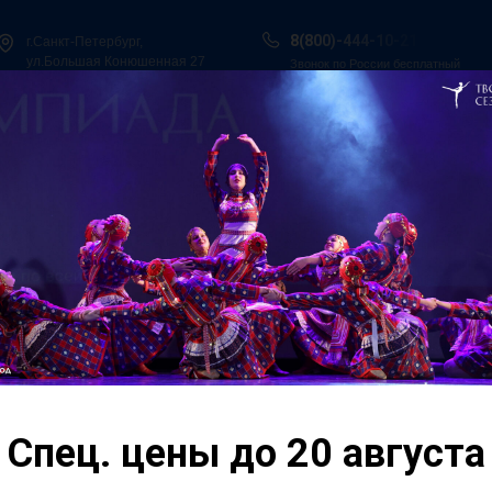
8(800)-444-10-21
г.Санкт-Петербург,
ул.Большая Конюшенная 27
Звонок по России бесплатный
ы в Сочи
Всероссийская танцевальная Олимпиада
Гос. Под
О нас
Персоналии
Итоги конкурсов
Контакты
Спец. цены до 20 августа