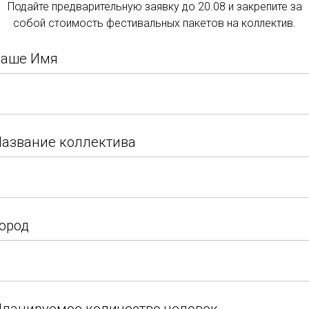
Подайте предварительную заявку до 20.08 и закрепите за
Подать заявку
собой стоимость фестивальных пакетов на коллектив.
Подайте заявку и закрепите за собой стоимость
Ваше Имя
Арт-объедин
фестивальных пакетов на коллектив.
г. Санкт-Пет
Ваше Имя
Конюшенная
Телефон:
8 (
азвание коллектива
Email:
info@a
азвание коллектива
ород
Подать зая
ород
Москва и МО
,
Санкт-Пе
Новгород
,
Челябинск
,