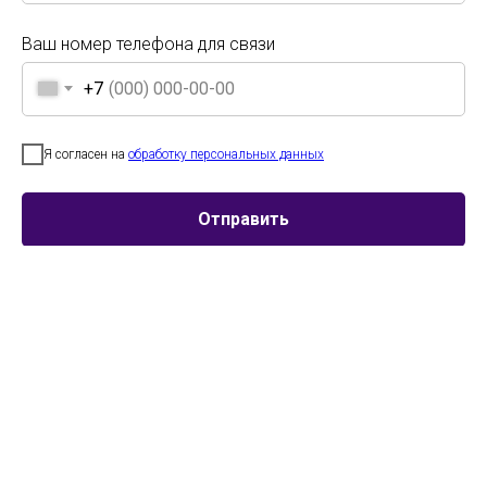
Победители и призёры были награждены дипломами и
памятными призами.
Ваш номер телефона для связи
+7
Ваш номер телефона для связи
+7
Я согласен на
обработку персональных данных
Я согласен на
обработку персональных данных
Отправить
Участник
Город
Возраст
Отправить
Танцевальный
г.Севастополь
Смешанная
коллектив Джамп
категория
9-12 лет
Танцевальный
г.Севастополь
Категория
коллектив Джамп
16-18 лет