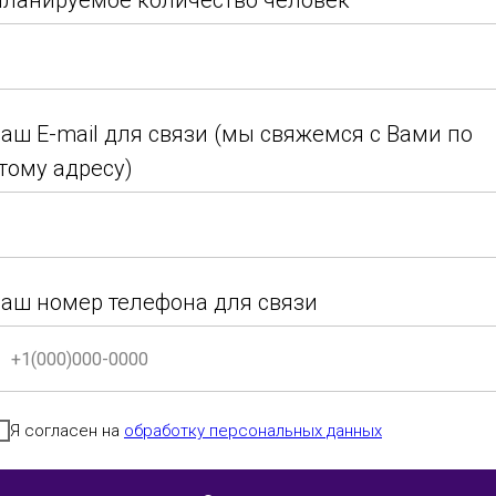
ланируемое количество человек
г. Новосибирск
ланируемое количество человек
аш E-mail для связи (мы свяжемся с Вами по
тому адресу)
аш E-mail для связи (мы свяжемся с Вами по
г. Пермь
тому адресу)
аш номер телефона для связи
Категория
Танцы
г. Новосибирск
аш номер телефона для связи
13-15 лет
народов мира
Я согласен на
обработку персональных данных