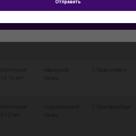
Я согласен на
обработку персональных данных
Отправить
Категория
Классический
г.
11-12 лет
танец
Краснотурьинск
Отправить
Категория
народный
г. Красноярск
13-15 лет
танец
Категория
современный
г. Екатеринбург
9-10 лет
танец