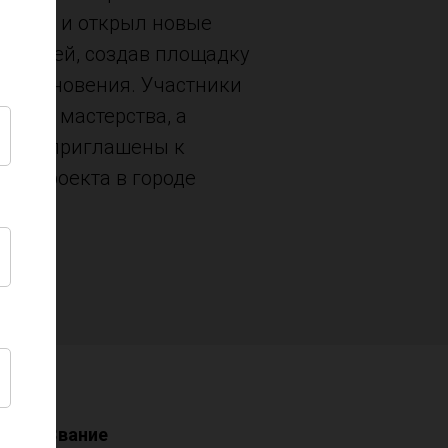
иада» и открыл новые
нителей, создав площадку
 вдохновения. Участники
овень мастерства, а
были приглашены к
але проекта в городе
Звание