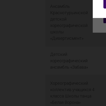
Ансамбль
Краснотурьинской
детской
хореографической
школы
«Дивертисмент»
Детский
хореографический
ансамбль «Забава»
Хореографический
коллектив учащихся 4
класса Школы танца
«Белая Ворона»