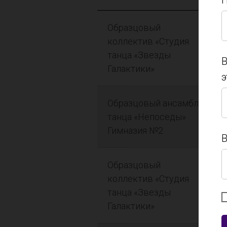
П
Образцовый
П
коллектив «Студия
танца «Звезды
В
Галактики»
э
В
Образцовый ансамбль
э
танца «Непоседы»
Гимназия №2
В
Образцовый
В
коллектив «Студия
танца «Звезды
Галактики»