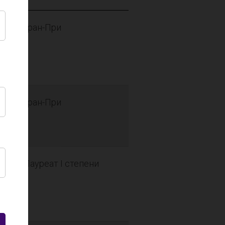
Гран-При
Гран-При
Лауреат I степени