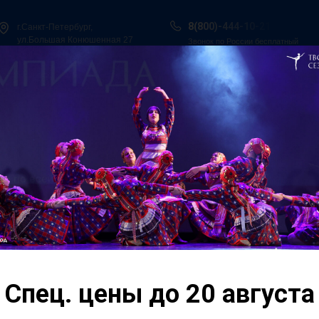
8(800)-444-10-21
г.Санкт-Петербург,
ул.Большая Конюшенная 27
Звонок по России бесплатный
ы в Сочи
Всероссийская танцевальная Олимпиада
Гос. Под
О нас
Персоналии
Итоги конкурсов
Контакты
ская
"I Всероссийская Та
Пермь": танцевальны
ая
земле!
. Пермь»
Спец. цены до 20 августа
Этот яркий фестивал
этапа масштабного п