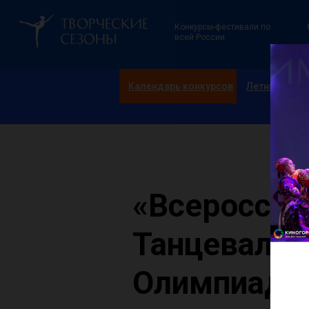
Конкурсы-фестивали по
всей России
Календарь конкурсов
Летние смен
«Всероссий
Танцевальн
Олимпиада