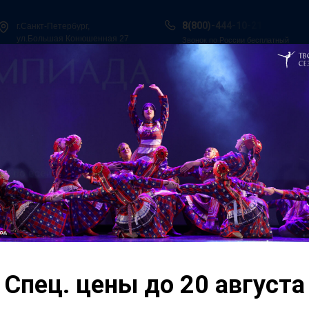
8(800)-444-10-21
г.Санкт-Петербург,
ул.Большая Конюшенная 27
Звонок по России бесплатный
ы в Сочи
Всероссийская танцевальная Олимпиада
Гос. Под
О нас
Персоналии
Итоги конкурсов
Контакты
ьные
08 мая Москва встре
сезоны. Москва". В к
сква»
коллективы из нашей
Помимо выступлений
Спец. цены до 20 августа
мастер-классе от чл
конкурсного дня лу