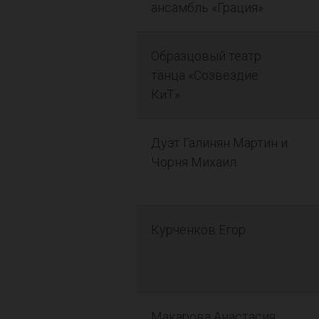
ансамбль «Грация»
Образцовый театр
танца «Созвездие
КиТ»
Дуэт Галинян Мартин и
Чорня Михаил
Курченков Егор
Макарова Анастасия