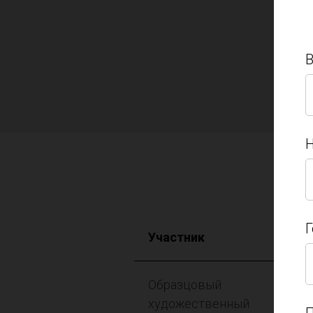
Н
Н
Г
Участник
Г
Образцовый
художественный