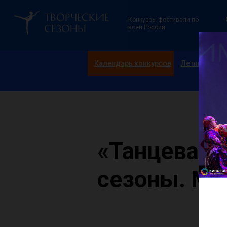
Конкурсы-фестивали по
всей России
Календарь конкурсов
Летние смен
«Танцевал
сезоны. Мо