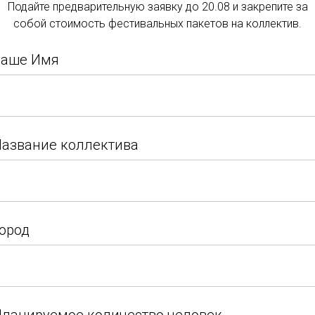
Подайте предварительную заявку до 20.08 и закрепите за
Подать заявку
представлены на гал
собой стоимость фестивальных пакетов на коллектив.
при.
Подайте заявку и закрепите за собой стоимость
Ваше Имя
фестивальных пакетов на коллектив.
Ваше Имя
азвание коллектива
Итоги 2026 (08.05.26)
азвание коллектива
ород
Возраст
Номинация
Город
ород
г. Краснодар