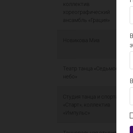
П
коллектив
хореографический
П
ансамбль «Грация»
В
Новикова Миа
э
В
э
Театр танца «Седьмое
небо»
В
Студия танца и спорта
В
«Старт», коллектив
«Импульс»
Танцевальная студия