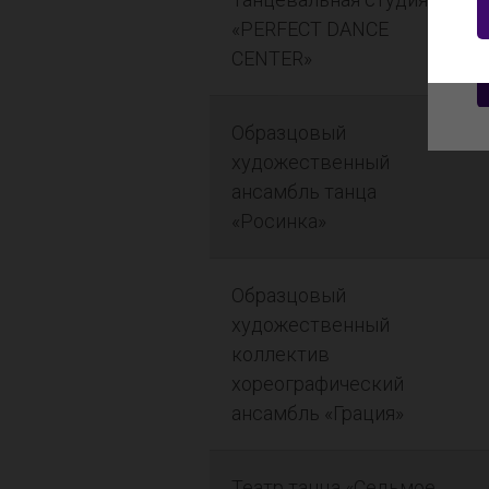
«PERFECT DANCE
CENTER»
Образцовый
художественный
ансамбль танца
«Росинка»
Образцовый
художественный
коллектив
хореографический
ансамбль «Грация»
Театр танца «Седьмое