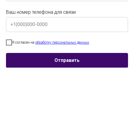
Смотреть страницу конкурса этого года
Ваш номер телефона для связи
Ваш номер телефона для связи
Я согласен на
обработку персональных данных
Я согласен на
обработку персональных данных
Отправить
Участник
Город
Возраст
Отправить
Кольцов Леонид
г. Пермь
Категория
13-15 лет
Копытова Софья
г. Пермь
Категория
13-15 лет
Хореографический
г. Санкт-
Категория