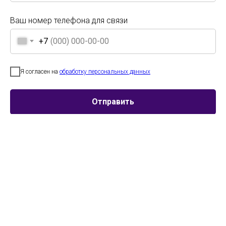
Ваш номер телефона для связи
+7
Ваш номер телефона для связи
+7
Я согласен на
обработку персональных данных
Я согласен на
обработку персональных данных
Отправить
Участник
Город
Возраст
Отправить
Образцовый
г.Балашиха
Смешанная
ансамбль танца
категория
"Росинка"
11-16 лет
Образцовый
г.Балашиха
Смешанная
ансамбль танца
категория
"Росинка"
11-16 лет