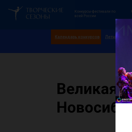
Конкурсы-фестивали по
всей России
Календарь конкурсов
Летние смен
Великая Р
Новосиби