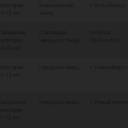
Категория
Классический
г. Усть-Илимск
13-15 лет
танец
Смешанная
Стилизация
поселок
категория
народного танца
Краснообск
10-30 лет
Категория
Народный танец
г. Новосибирск
11-12 лет
Смешанная
Народный танец
г. Новый Уренг
категория
11-15 лет