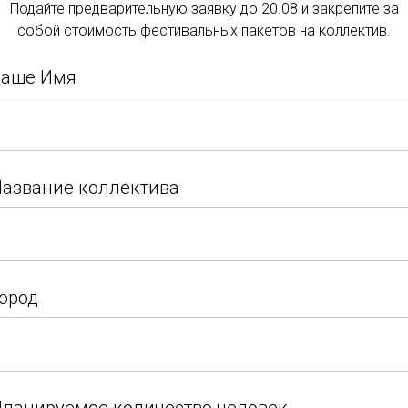
Подайте предварительную заявку до 20.08 и закрепите за
Подать заявку
собой стоимость фестивальных пакетов на коллектив.
Подайте заявку и закрепите за собой стоимость
Ваше Имя
фестивальных пакетов на коллектив.
Ваше Имя
азвание коллектива
азвание коллектива
Итоги 2026 (07.03.26)
ород
ород
Возраст
Номинация
Город