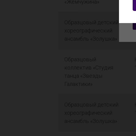
«Жемчужина»
Образцовый детский
хореографический
ансамбль «Золушка»
Образцовый
коллектив «Студия
танца «Звезды
Галактики»
Образцовый детский
хореографический
ансамбль «Золушка»