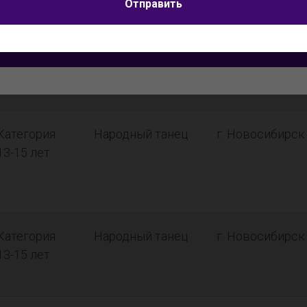
Я согласен на
обработку персональных данных
Отправить
Отправить
Категория
Эстрадный
г. Новосибирск
11-12 лет
танец
Категория
Народный танец
г. Новосибирск
13-15 лет
Категория
Народный танец
г. Новосибирск
13-15 лет