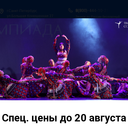
8(800)-444-10-21
г.Санкт-Петербург,
ул.Большая Конюшенная 27
Звонок по России бесплатный
ы в Сочи
Всероссийская танцевальная Олимпиада
Гос. Под
О нас
Персоналии
Итоги конкурсов
Контакты
оссия.
07 марта Новосибирс
себя Всероссийский 
рск
патриотического танц
Сцена фестиваля об
Спец. цены до 20 августа
направления танца и
приехали со всех уго