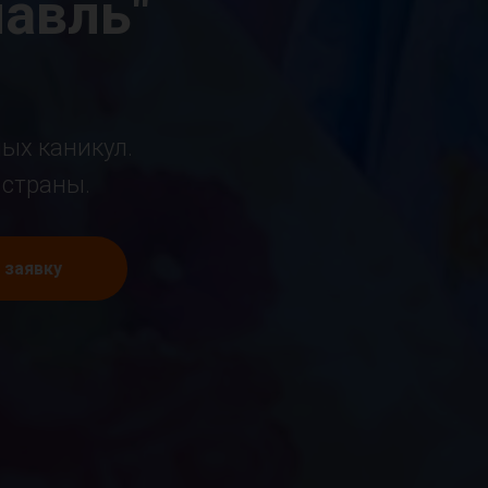
лавль"
ых каникул.
 страны.
ь заявку