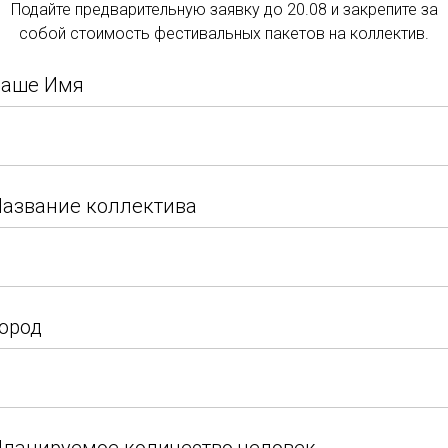
Подайте предварительную заявку до 20.08 и закрепите за
Подать заявку
собой стоимость фестивальных пакетов на коллектив.
Подайте заявку и закрепите за собой стоимость
Ваше Имя
фестивальных пакетов на коллектив.
Ваше Имя
азвание коллектива
азвание коллектива
ород
ород