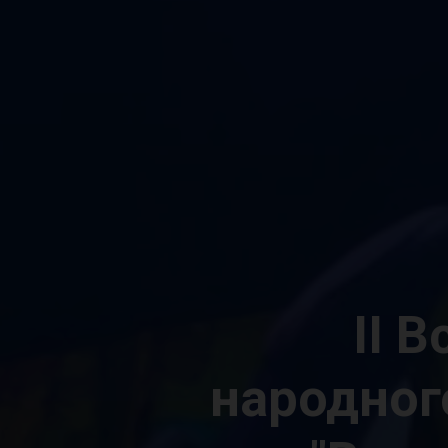
II 
народног