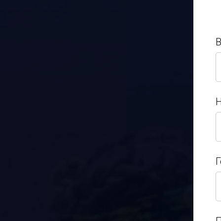
Н
Н
Г
Г