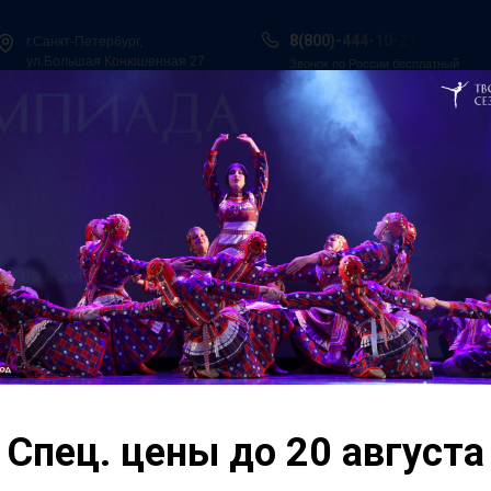
8(800)-444-10-21
г.Санкт-Петербург,
ул.Большая Конюшенная 27
Звонок по России бесплатный
ы в Сочи
Всероссийская танцевальная Олимпиада
Гос. Под
О нас
Персоналии
Итоги конкурсов
Контакты
Спец. цены до 20 августа