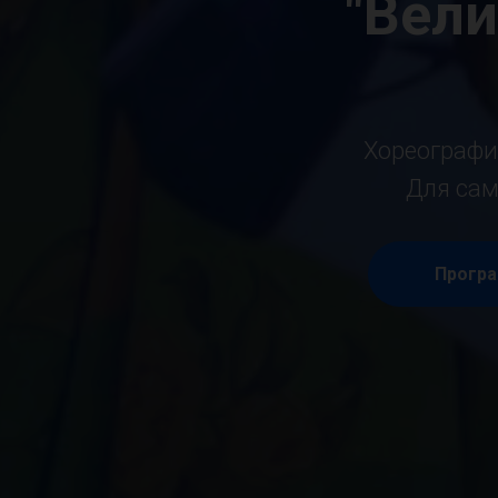
"Вели
Хореографи
Для сам
Програ