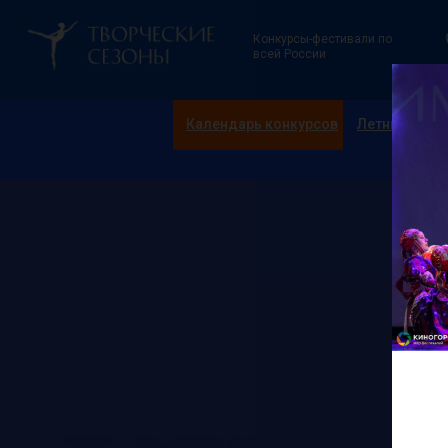
Конкурсы-фестивали по
всей России
Календарь конкурсов
Летние смен