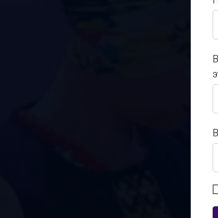
П
П
В
э
В
э
В
В