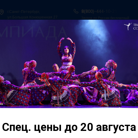
8(800)-444-10-21
г.Санкт-Петербург,
ул.Большая Конюшенная 27
Звонок по России бесплатный
ы в Сочи
Всероссийская танцевальная Олимпиада
Гос. Под
О нас
Персоналии
Итоги конкурсов
Контакты
ьные
28 февраля Санкт-Пе
танца в рамках IV Вс
хореографического к
"Танцевальные Сезон
Спец. цены до 20 августа
Этот фестиваль, уже