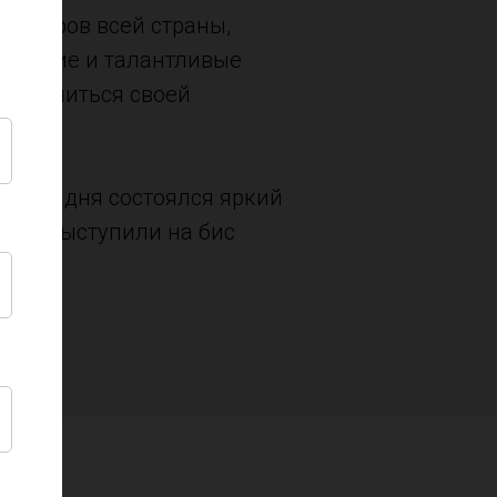
танцоров всей страны,
не яркие и талантливые
 поделиться своей
сного дня состоялся яркий
ором выступили на бис