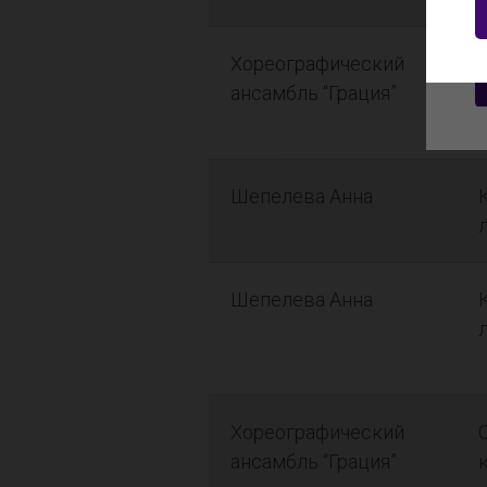
Хореографический
ансамбль “Грация”
Шепелева Анна
Шепелева Анна
Хореографический
ансамбль “Грация”