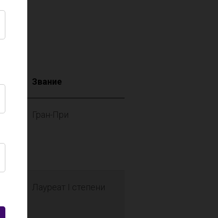
Звание
Гран-При
Лауреат I степени