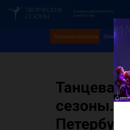
Конкурсы-фестивали по
всей России
Календарь конкурсов
Летние смен
Танцевал
сезоны.
Петербург