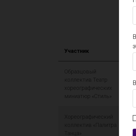
П
П
В
э
Участник
В
э
Образцовый
коллектив Театр
В
хореографических
миниатюр «Стиль»
В
Хореографический
коллектив «Палитра
Танца»