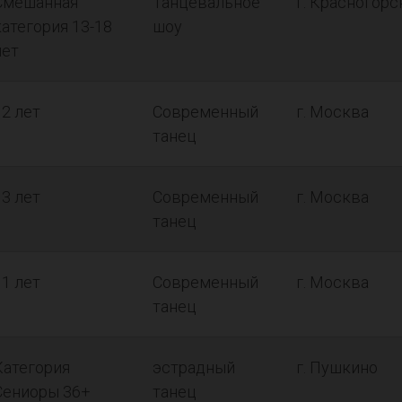
Смешанная
Танцевальное
г. Красногорс
категория 13-18
шоу
лет
12 лет
Современный
г. Москва
танец
13 лет
Современный
г. Москва
танец
11 лет
Современный
г. Москва
танец
Категория
эстрадный
г. Пушкино
Сениоры 36+
танец