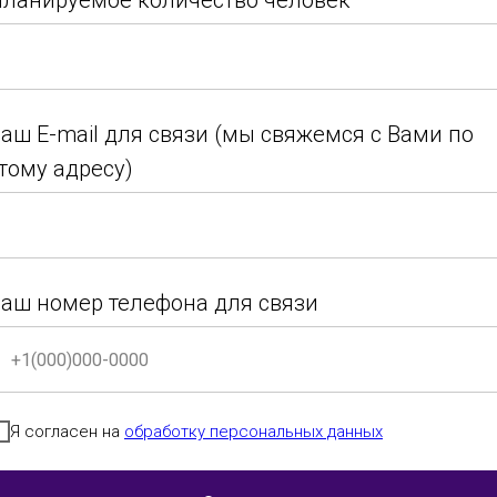
ланируемое количество человек
Итоги 2026 (28.03.26)
ланируемое количество человек
аш E-mail для связи (мы свяжемся с Вами по
тому адресу)
Возраст
Номинация
Город
аш E-mail для связи (мы свяжемся с Вами по
тому адресу)
г. Санкт-
Петербург
аш номер телефона для связи
аш номер телефона для связи
Категория до 6
детский
г. Химки
Я согласен на
обработку персональных данных
лет
танец