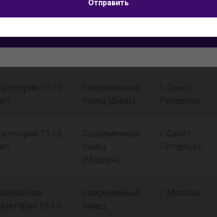
Я согласен на
обработку персональных данных
Отправить
Смешанная
Современный
г. Москва
Отправить
категория 7-9
танец
лет
Категория 13-15
Современный
г. Санкт-
лет
танец (Джаз)
Петербург
Категория 13-15
Современный
г. Санкт-
лет
танец
Петербург
(Модерн)
Смешанная
Современный
г. Москва
категория 10-13
танец