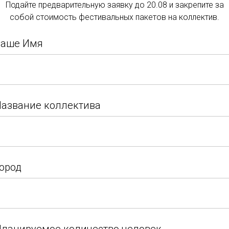
Подайте предварительную заявку до 20.08 и закрепите за
Подать заявку
популярность среди 
собой стоимость фестивальных пакетов на коллектив.
собрал на своей сце
Подайте заявку и закрепите за собой стоимость
коллективы, готовые
Ваше Имя
фестивальных пакетов на коллектив.
любовью к танцу.
Ваше Имя
В завершение конкур
азвание коллектива
гала-концерт, на кот
лучшие номера.
азвание коллектива
ород
ород