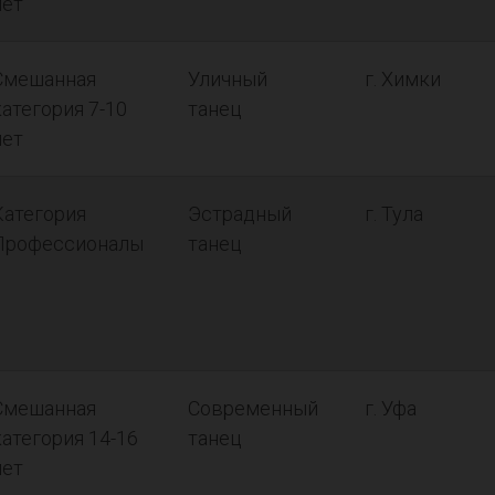
лет
Смешанная
Уличный
г. Химки
категория 7-10
танец
лет
Категория
Эстрадный
г. Тула
Профессионалы
танец
Смешанная
Современный
г. Уфа
категория 14-16
танец
лет