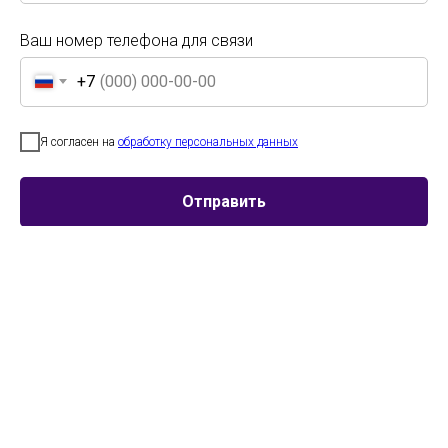
Ваш номер телефона для связи
Смотреть страницу конкурса этого года
+7
Ваш номер телефона для связи
+7
Я согласен на
обработку персональных данных
Я согласен на
обработку персональных данных
Отправить
Отправить
Участник
Город
Номинация
Образцовый
Норильск