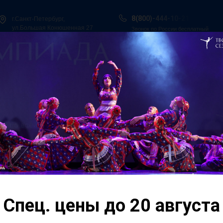
8(800)-444-10-21
г.Санкт-Петербург,
ул.Большая Конюшенная 27
Звонок по России бесплатный
ы в Сочи
Всероссийская танцевальная Олимпиада
Гос. Под
О нас
Персоналии
Итоги конкурсов
Контакты
ская
II Всероссийский Хо
конкурс-фестиваль
ая
"Всероссийская Тан
Нижний Новгород"
. Нижний
Спец. цены до 20 августа
Это масштабное собы
сцене лучшие танце