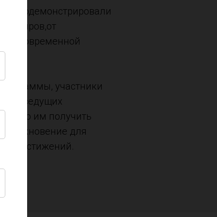
ики продемонстрировали
 и жанров,от
а до современной
программы, участники
сс от ведущих
зволило им получить
и вдохновение для
ких достижений.