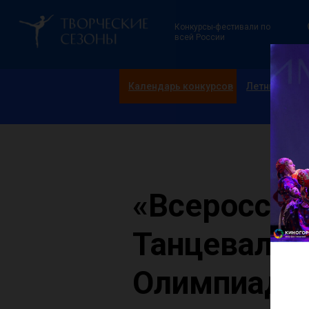
Конкурсы-фестивали по
всей России
Календарь конкурсов
Летние смен
«Всероссий
Танцевальн
Олимпиада