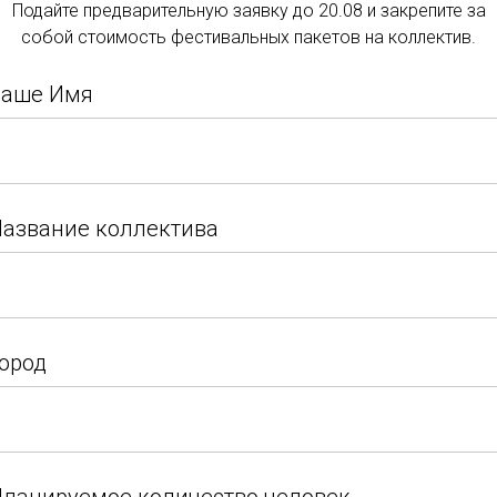
Подайте предварительную заявку до 20.08 и закрепите за
Подать заявку
всей Страны.Участн
собой стоимость фестивальных пакетов на коллектив.
разнообразие стилей
Подайте заявку и закрепите за собой стоимость
классического балет
Ваше Имя
фестивальных пакетов на коллектив.
хореографии.
Ваше Имя
Помимо конкурсной 
азвание коллектива
посетили мастер-кла
хореографов, что по
азвание коллектива
незабываемый опыт 
дальнейших творчес
ород
ород