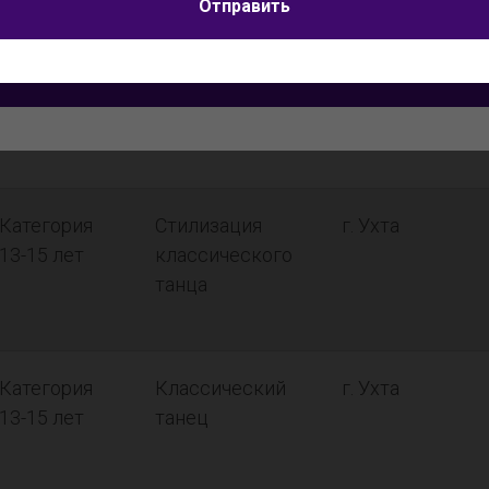
Я согласен на
обработку персональных данных
Отправить
Категория
Современный
г. Ухта
Отправить
11-12 лет
танец
Категория
Стилизация
г. Ухта
13-15 лет
классического
танца
Категория
Классический
г. Ухта
13-15 лет
танец