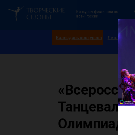
Конкурсы-фестивали по
всей России
Календарь конкурсов
Летние смен
«Всероссий
Танцевальн
Олимпиада