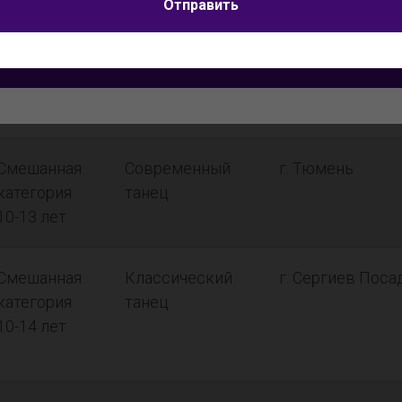
Я согласен на
обработку персональных данных
Отправить
Смешанная
Эстрадный
г. Нижневартов
Отправить
категория 8-
танец
11 лет
Смешанная
Современный
г. Тюмень
категория
танец
10-13 лет
Смешанная
Классический
г. Сергиев Поса
категория
танец
10-14 лет