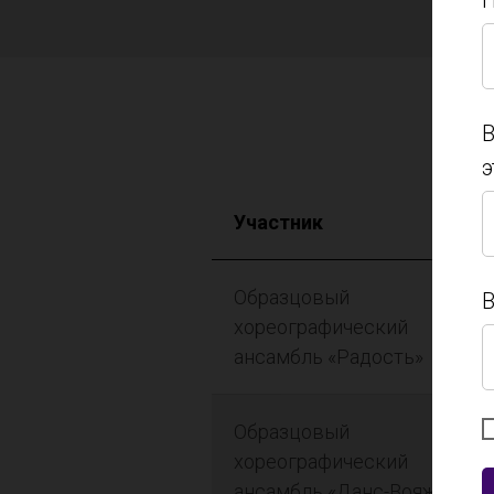
П
П
В
э
В
Участник
э
Образцовый
В
хореографический
ансамбль «Радость»
В
Образцовый
хореографический
ансамбль «Данс-Вояж»