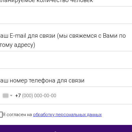
ланируемое количество человек
ланируемое количество человек
Итоги 2026 (22.02.26)
аш E-mail для связи (мы свяжемся с Вами по
тому адресу)
аш E-mail для связи (мы свяжемся с Вами по
Возраст
Номинация
Город
тому адресу)
Россия, г.Муром
аш номер телефона для связи
+7
аш номер телефона для связи
+7
Я согласен на
обработку персональных данных
Россия, г.
Кострома