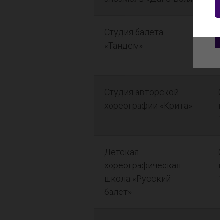
Студия балета
«Тандем»
Студия авторской
хореографии «Крита»
Детская
хореографическая
школа «Русский
балет»