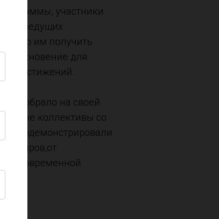
программы, участники
сс от ведущих
зволило им получить
и вдохновение для
ких достижений.
тие собрало на своей
вальные коллективы со
ики продемонстрировали
 и жанров,от
а до современной