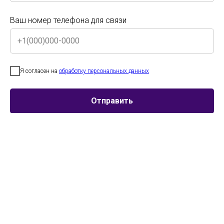
Ваш номер телефона для связи
Ваш номер телефона для связи
Смотреть страницу конкурса этого года
Я согласен на
обработку персональных данных
Я согласен на
обработку персональных данных
Отправить
Отправить
Участник
Город
Номинаци