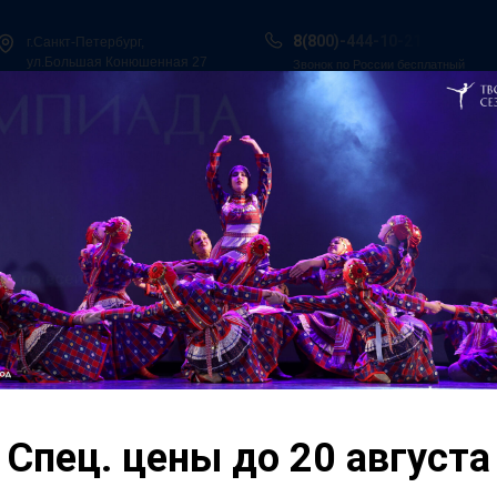
8(800)-444-10-21
г.Санкт-Петербург,
ул.Большая Конюшенная 27
Звонок по России бесплатный
ы в Сочи
Всероссийская танцевальная Олимпиада
Гос. Под
О нас
Персоналии
Итоги конкурсов
Контакты
ьный
Международный хоре
фестиваль «Танцевал
Екатеринбург» проше
незабываемых моме
Спец. цены до 20 августа
ург
выступлений. Конкур
участие в интенсивны