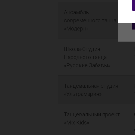
Ансамбль
современного танца
«Модерн»
Школа-Студия
Народного танца
«Русские Забавы»
Танцевальная студия
«Ультрамарин»
Танцевальный проект
«Mix Kids»