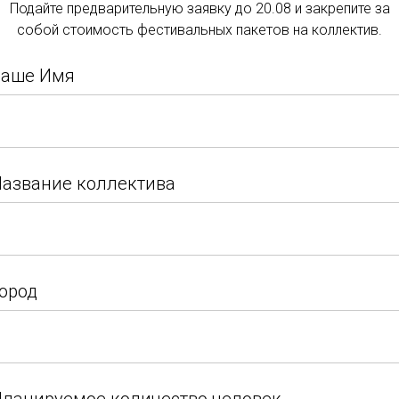
Подайте предварительную заявку до 20.08 и закрепите за
Подать заявку
предстало отточить с
собой стоимость фестивальных пакетов на коллектив.
расширить танцевал
Подайте заявку и закрепите за собой стоимость
Кроме того, участник
Ваше Имя
фестивальных пакетов на коллектив.
богатую культуру Ек
на увлекательные эк
Ваше Имя
узнавая его историч
азвание коллектива
достопримечательно
азвание коллектива
ород
ород