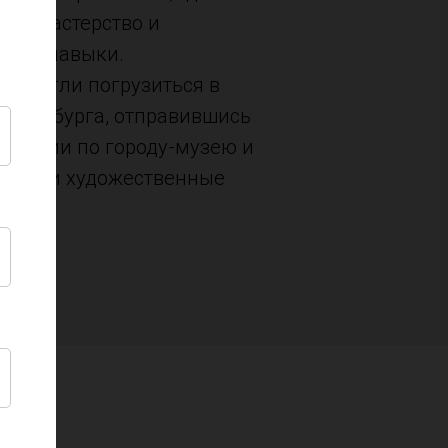
вое мастерство и
ьные навыки.
и смогли погрузиться в
атеринбурга, отправившись
скурсии по городу-музею и
еские и художественные
сти