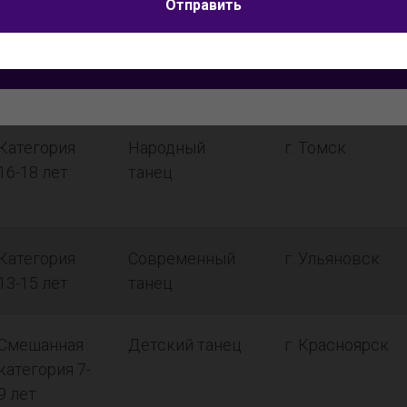
Я согласен на
обработку персональных данных
Отправить
Категория
Эстрадный
г. Ноябрьск
11-12 лет
танец
Отправить
Категория
Народный
г. Томск
16-18 лет
танец
Категория
Современный
г. Ульяновск
13-15 лет
танец
Смешанная
Детский танец
г. Красноярск
категория 7-
9 лет