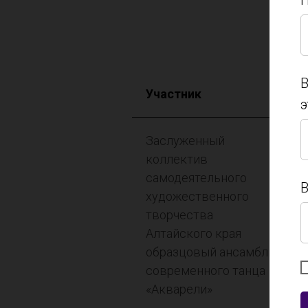
П
П
В
Участник
э
В
Заслуженный
э
коллектив
самодеятельного
В
художественного
творчества
В
Алтайского края
образцовый ансамбль
современного танца
«Акварели»