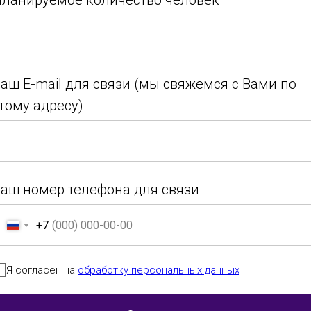
ланируемое количество человек
Итоги 2026 (28.03.26)
ланируемое количество человек
аш E-mail для связи (мы свяжемся с Вами по
Номинация
Возраст
Город
тому адресу)
аш E-mail для связи (мы свяжемся с Вами по
г. Рубцовск
тому адресу)
аш номер телефона для связи
+7
аш номер телефона для связи
+7
Я согласен на
обработку персональных данных