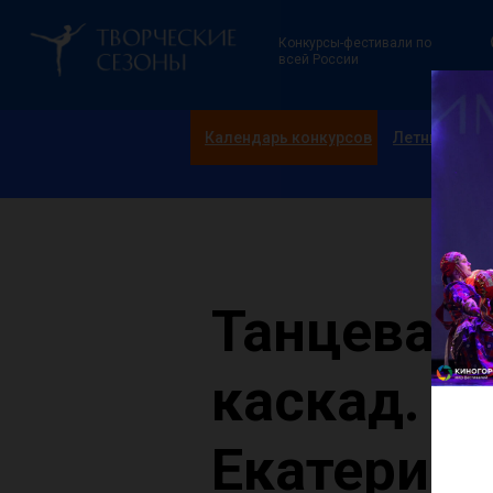
Конкурсы-фестивали по
всей России
Календарь конкурсов
Летние смен
Танцевал
каскад.
Екатеринб