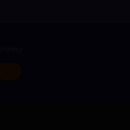
 страны.
ЫТ