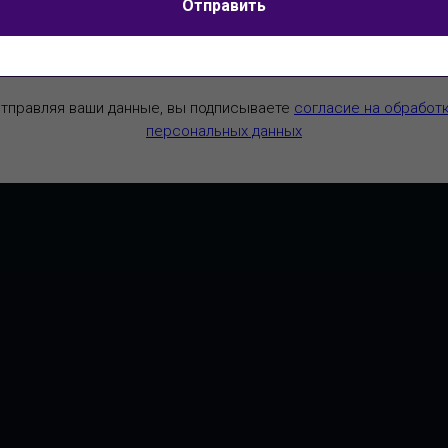
Я согласен на
обработку персональных данных
Отправить
Отправить
Отправить
тправляя ваши данные, вы подписываете
согласие на обработ
персональных данных