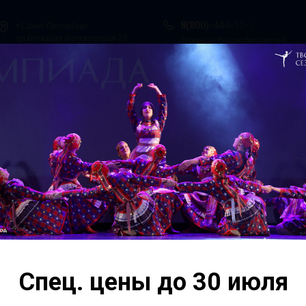
8(800)-444-10-21
г.Санкт-Петербург,
ул.Большая Конюшенная 27
Звонок по России бесплатный
ы в Сочи
Всероссийская танцевальная Олимпиада
Гос. Под
О нас
Персоналии
Итоги конкурсов
Контакты
Спец. цены до 30 июля