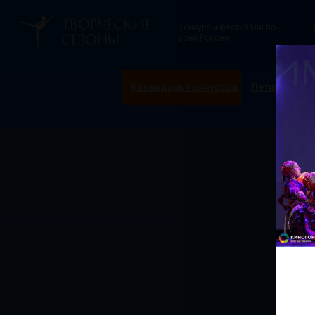
Конкурсы-фестивали по
всей России
Календарь конкурсов
Летние смен