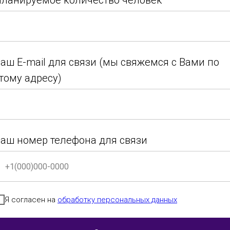
ланируемое количество человек
ланируемое количество человек
ланируемое количество человек
аш E-mail для связи (мы свяжемся с Вами по
тому адресу)
аш E-mail для связи (мы свяжемся с Вами по
аш E-mail для связи (мы свяжемся с Вами по
тому адресу)
тому адресу)
аш номер телефона для связи
аш номер телефона для связи
аш номер телефона для связи
Я согласен на
обработку персональных данных