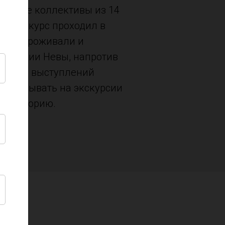
участие коллективы из 14
ы. Конкурс проходил в
тники проживали и
кватории Невы, напротив
Помимо выступлений
сь побывать на экскурсии
ь в историю.