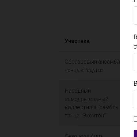
П
П
В
Участник
э
В
Образцовый ансамбль
э
танца «Радуга»
В
Народный
самодеятельный
В
коллектив ансамбль
танца “Экситон”
Сезонова Анна