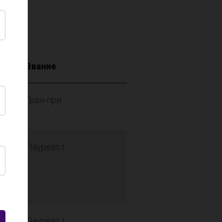
Звание
Гран-при
я
Лауреат I
Лауреат I