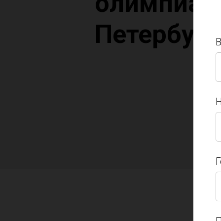
олимпиад
Петербург
Н
Н
Г
Г