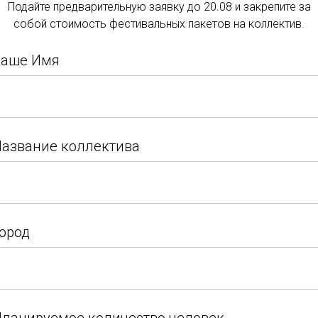
а.
Подайте предварительную заявку до 20.08 и закрепите за
Подать заявку
мая. В нём приняли 
собой стоимость фестивальных пакетов на коллектив.
городов нашей стран
Подайте заявку и закрепите за собой стоимость
центре города, учас
Ваше Имя
фестивальных пакетов на коллектив.
выступали у самой а
крейсера "Аврора". 
Ваше Имя
ребятам также удало
азвание коллектива
по городу и погрузит
азвание коллектива
ород
ород