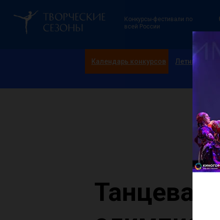
Конкурсы-фестивали по
всей России
Календарь конкурсов
Летние смен
Танцевал