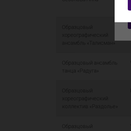
Образцовый
хореографический
ансамбль «Талисман»
Образцовый ансамбль
танца «Радуга»
Образцовый
хореографический
коллектив «Раздолье»
Образцовый