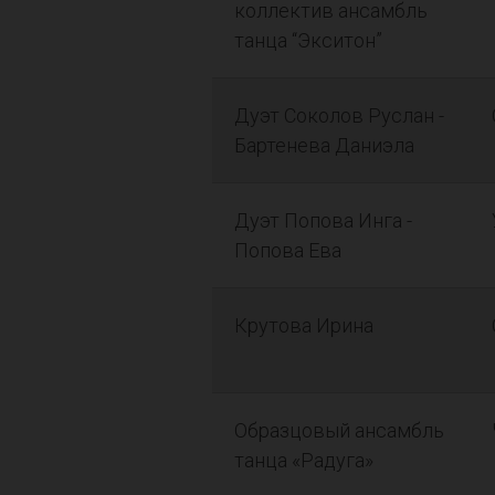
коллектив ансамбль
танца “Экситон”
Дуэт Соколов Руслан -
Бартенева Даниэла
Дуэт Попова Инга -
Попова Ева
Крутова Ирина
Образцовый ансамбль
танца «Радуга»