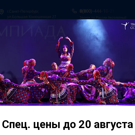
8(800)-444-10-21
г.Санкт-Петербург,
ул.Большая Конюшенная 27
Звонок по России бесплатный
ы в Сочи
Всероссийская танцевальная Олимпиада
Гос. Под
О нас
Персоналии
Итоги конкурсов
Контакты
ьная
Хореографический к
Спец. цены до 20 августа
"Всероссийская Тан
Петербург" прошёл в 