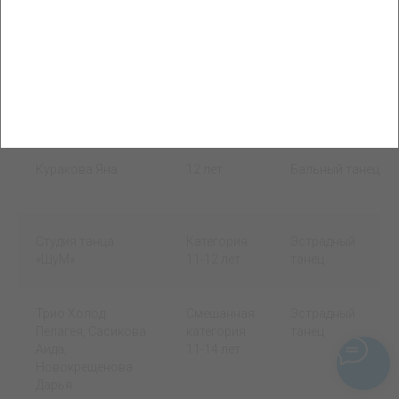
бального танца
11-12 лет
танец
«Конфетти»
Коллектив
Смешанная
Современный
современного
категория
танец
танца «Палитра»
12-15 лет
(Contemporary)
Куракова Яна
12 лет
Бальный танец
Студия танца
Категория
Эстрадный
«ШуМ»
11-12 лет
танец
Трио Холод
Смешанная
Эстрадный
Пелагея, Сасикова
категория
танец
Аида,
11-14 лет
Новокрещенова
Дарья