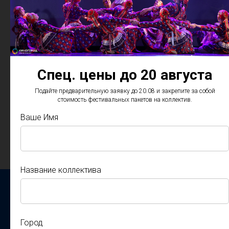
Спец. цены до 20 августа
Подайте предварительную заявку до 20.08 и закрепите за собой
Подать заявку
стоимость фестивальных пакетов на коллектив.
Ваше Имя
Подайте заявку и закрепите за собой стоимость фестивальных пакетов на
коллектив.
Ваше Имя
Название коллектива
Название коллектива
Город