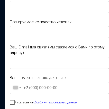
Город
Планируемое количество человек
Планируемое количество человек
Смотреть фильм о конкурсах-фестивалях
Ваш E-mail для связи (мы свяжемся с Вами по этому
адресу)
"Творческие Сезоны" с участием
Ваш E-mail для связи (мы свяжемся с Вами по этому
руководителей коллективов
адресу)
Ваш номер телефона для связи
+7
Ваш номер телефона для связи
+7
Я согласен на
обработку персональных данных