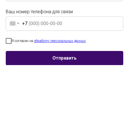
Престижное жюри из ведущих ВУЗов страны
Ваш номер телефона для связи
МГИК, СПБГИК, Им. А.Я. Ваганова, Герцена и другие ведущие
хореографические ВУЗы страны
+7
Ваш номер телефона для связи
Поездки с трансферами и тематическими
+7
Я согласен на
обработку персональных данных
экскурсиями
Думайте о выступлении, программу пребывания мы берем на себя
Я согласен на
обработку персональных данных
Отправить
Именные дипломы каждому участнику коллектива
Отправить
Как и участие - уже включены в любой фестивальный пакет
Трансляция конкурсов по интернету
Родственники и друзья поддержат даже из другого города