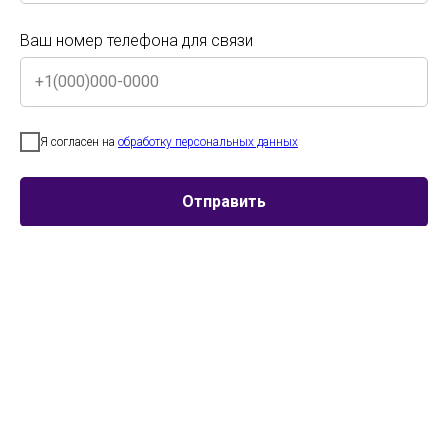
Престижное жюри из ведущих ВУЗов страны
Ваш номер телефона для связи
МГИК, СПБГИК, Им. А.Я. Ваганова, Герцена и другие ведущие
хореографические ВУЗы страны
Ваш номер телефона для связи
Поездки с трансферами и тематическими
экскурсиями
Думайте о выступлении, программу пребывания мы берем на себя
Я согласен на
обработку персональных данных
Именные дипломы каждому участнику коллектива
Я согласен на
обработку персональных данных
Как и участие - уже включены в любой фестивальный пакет
Отправить
Трансляция конкурсов по интернету
Родственники и друзья поддержат даже из другого города
Отправить
Главная
→
Календарь конкурсов