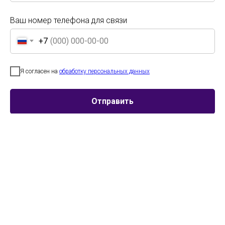
Ваш номер телефона для связи
+7
Ваш номер телефона для связи
+7
Я согласен на
обработку персональных данных
Я согласен на
обработку персональных данных
Участник
Город
Номинация
Отправить
Отправить
Русская школа
Москва
Классический
искусств Марии
танец
Володиной «Гранд
балет»
Хореографический
Анапа
Народный танец
ансамбль
«СидЖем»