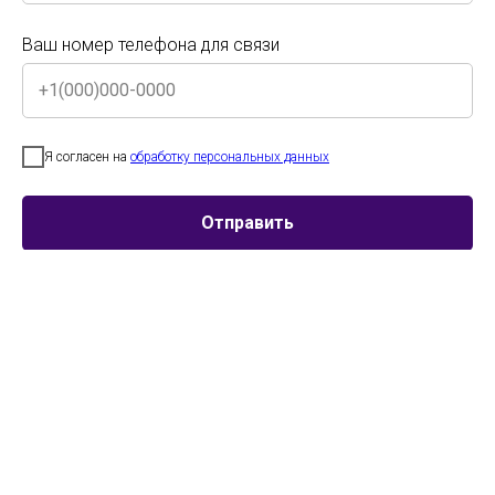
Ваш номер телефона для связи
Ваш номер телефона для связи
Участник
Возраст
Номинация
Я согласен на
обработку персональных данных
Детский
Я согласен на
обработку персональных данных
образцовый
Отправить
хореографический
коллектив "Мир
Отправить
танца" г. Оренбург
Детский
Смешанная
Стилизация
образцовый
категория
народного
хореографический
7-9 лет
танца
коллектив "Мир
танца" г. Оренбург